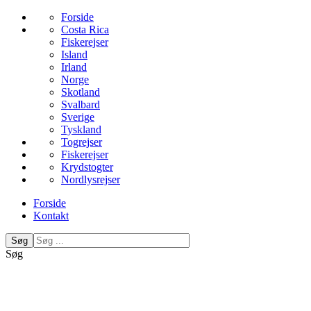
Forside
Costa Rica
Fiskerejser
Island
Irland
Norge
Skotland
Svalbard
Sverige
Tyskland
Togrejser
Fiskerejser
Krydstogter
Nordlysrejser
Forside
Kontakt
Søg
Søg