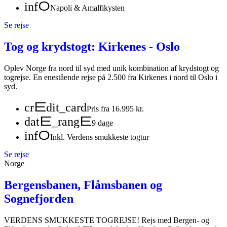
info
Napoli & Amalfikysten
Se rejse
Tog og krydstogt: Kirkenes - Oslo
Oplev Norge fra nord til syd med unik kombination af krydstogt og
togrejse. En enestående rejse på 2.500 fra Kirkenes i nord til Oslo i
syd.
credit_card
Pris fra 16.995 kr.
date_range
9 dage
info
Inkl. Verdens smukkeste togtur
Se rejse
Norge
Bergensbanen, Flåmsbanen og
Sognefjorden
VERDENS SMUKKESTE TOGREJSE! Rejs med Bergen- og