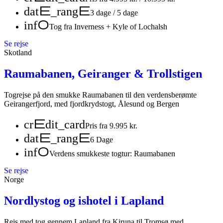
date_range
3 dage / 5 dage
info
Tog fra Inverness + Kyle of Lochalsh
Se rejse
Skotland
Raumabanen, Geiranger & Trollstigen
Togrejse på den smukke Raumabanen til den verdensberømte
Geirangerfjord, med fjordkrydstogt, Ålesund og Bergen
credit_card
Pris fra 9.995 kr.
date_range
6 Dage
info
Verdens smukkeste togtur: Raumabanen
Se rejse
Norge
Nordlystog og ishotel i Lapland
Rejs med tog gennem Lapland fra Kiruna til Tromsø med