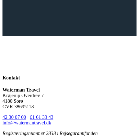
Kontakt
Waterman Travel
Krøjerup Overdrev 7
4180 Sorø
CVR 38695118
42 30 07 00
/
61 61 33 43
info@watermantravel.dk
Registreringsnummer 2838 i Rejsegarantifonden