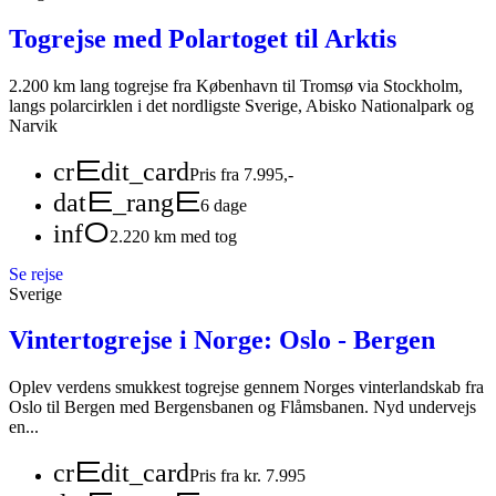
Togrejse med Polartoget til Arktis
2.200 km lang togrejse fra København til Tromsø via Stockholm,
langs polarcirklen i det nordligste Sverige, Abisko Nationalpark og
Narvik
credit_card
Pris fra 7.995,-
date_range
6 dage
info
2.220 km med tog
Se rejse
Sverige
Vintertogrejse i Norge: Oslo - Bergen
Oplev verdens smukkest togrejse gennem Norges vinterlandskab fra
Oslo til Bergen med Bergensbanen og Flåmsbanen. Nyd undervejs
en...
credit_card
Pris fra kr. 7.995