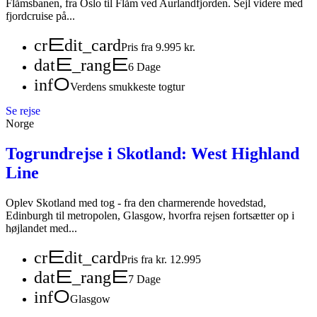
Flåmsbanen, fra Oslo til Flåm ved Aurlandfjorden. Sejl videre med
fjordcruise på...
credit_card
Pris fra 9.995 kr.
date_range
6 Dage
info
Verdens smukkeste togtur
Se rejse
Norge
Togrundrejse i Skotland: West Highland
Line
Oplev Skotland med tog - fra den charmerende hovedstad,
Edinburgh til metropolen, Glasgow, hvorfra rejsen fortsætter op i
højlandet med...
credit_card
Pris fra kr. 12.995
date_range
7 Dage
info
Glasgow