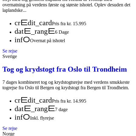
overnatning på verdens første og største ishotel. Oplev desuden det
laplandske...
credit_card
Pris fra kr. 15.995
date_range
6 Dage
info
Overnat på ishotel
Se rejse
Sverige
Tog og krydstogt fra Oslo til Trondheim
7 dages kombineret tog og krydstogtsrejse med verdens smukkeste
togrejse fra Oslo til Bergen og krydstogt fra Bergen til Trondheim.
credit_card
Pris fra kr. 14.995
date_range
7 dage
info
Inkl. flyrejse
Se rejse
Norge