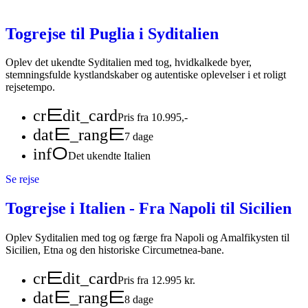
Togrejse til Puglia i Syditalien
Oplev det ukendte Syditalien med tog, hvidkalkede byer,
stemningsfulde kystlandskaber og autentiske oplevelser i et roligt
rejsetempo.
credit_card
Pris fra 10.995,-
date_range
7 dage
info
Det ukendte Italien
Se rejse
Togrejse i Italien - Fra Napoli til Sicilien
Oplev Syditalien med tog og færge fra Napoli og Amalfikysten til
Sicilien, Etna og den historiske Circumetnea-bane.
credit_card
Pris fra 12.995 kr.
date_range
8 dage