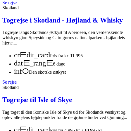
Se rejse
Skotland
Togrejse i Skotland - Højland & Whisky
Togrejse langs Skotlands østkyst til Aberdeen, den verdenskendte
whiskyregion Speyside og Cairngorms nationalparken - højlandets
hjerte....
credit_card
Pris fra kr. 11.995
date_range
6 dage
info
Den skotske østkyst
Se rejse
Skotland
Togrejse til Isle of Skye
Tag toget til den ikoniske Isle of Skye ud for Skotlands vestkyst og
oplev alle øens højdepunkter fra de de grønne tinder ved Quiraing...
credit_card
Pris fra 4.995 kr. / 10.995 kr.