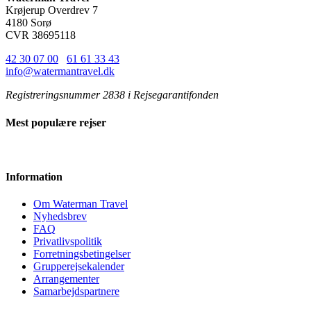
Krøjerup Overdrev 7
4180 Sorø
CVR 38695118
42 30 07 00
/
61 61 33 43
info@watermantravel.dk
Registreringsnummer 2838 i Rejsegarantifonden
Mest populære rejser
Information
Om Waterman Travel
Nyhedsbrev
FAQ
Privatlivspolitik
Forretningsbetingelser
Grupperejsekalender
Arrangementer
Samarbejdspartnere