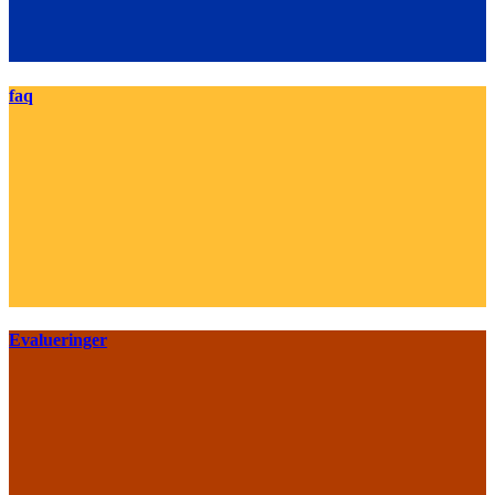
faq
Evalueringer