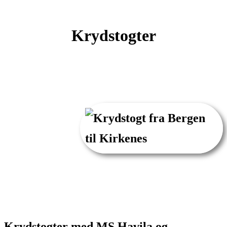
Krydstogter
Krydstogter med MS Havila og