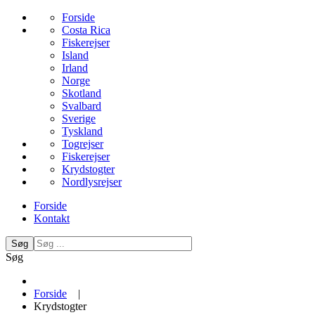
Forside
Costa Rica
Fiskerejser
Island
Irland
Norge
Skotland
Svalbard
Sverige
Tyskland
Togrejser
Fiskerejser
Krydstogter
Nordlysrejser
Forside
Kontakt
Søg
Søg
Forside
|
Krydstogter