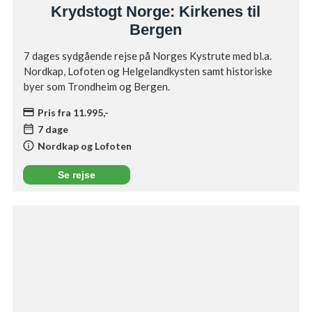
Krydstogt Norge: Kirkenes til
Bergen
7 dages sydgående rejse på Norges Kystrute med bl.a.
Nordkap, Lofoten og Helgelandkysten samt historiske
byer som Trondheim og Bergen.
credit_card
Pris fra 11.995,-
date_range
7 dage
info
Nordkap og Lofoten
Se rejse