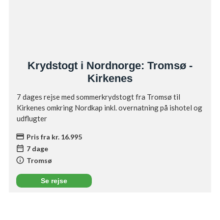
Krydstogt i Nordnorge: Tromsø -
Kirkenes
7 dages rejse med sommerkrydstogt fra Tromsø til
Kirkenes omkring Nordkap inkl. overnatning på ishotel og
udflugter
credit_card
Pris fra kr. 16.995
date_range
7 dage
info
Tromsø
Se rejse