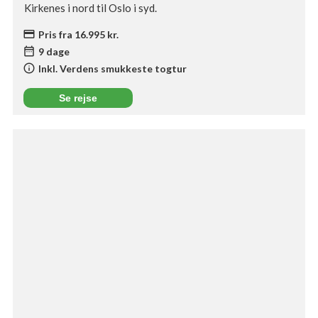
Kirkenes i nord til Oslo i syd.
credit_card
Pris fra 16.995 kr.
date_range
9 dage
info
Inkl. Verdens smukkeste togtur
Se rejse