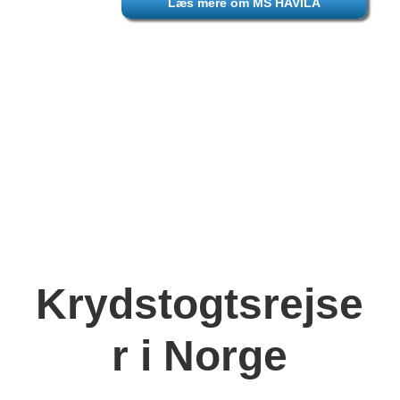
Læs mere om MS HAVILA
Krydstogtsrejse
r i Norge