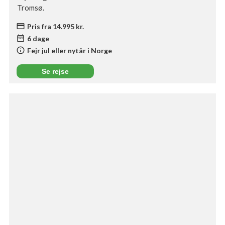
Tromsø.
credit_card
Pris fra 14.995 kr.
date_range
6 dage
info
Fejr jul eller nytår i Norge
Se rejse