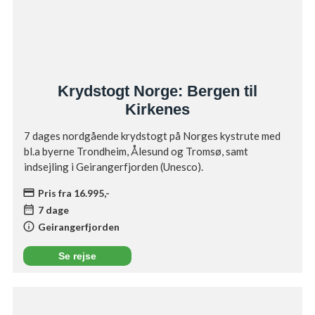
Krydstogt Norge: Bergen til
Kirkenes
7 dages nordgående krydstogt på Norges kystrute med
bl.a byerne Trondheim, Ålesund og Tromsø, samt
indsejling i Geirangerfjorden (Unesco).
credit_card
Pris fra 16.995,-
date_range
7 dage
info
Geirangerfjorden
Se rejse