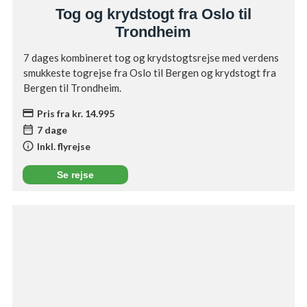
Tog og krydstogt fra Oslo til
Trondheim
7 dages kombineret tog og krydstogtsrejse med verdens
smukkeste togrejse fra Oslo til Bergen og krydstogt fra
Bergen til Trondheim.
credit_card
Pris fra kr. 14.995
date_range
7 dage
info
Inkl. flyrejse
Se rejse