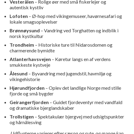
Vesterålen
– Rolige øer med små fiskerlejer og
autentisk kystliv
Lofoten
– Ø-hop med vikingemuseer, havørnesafari og
lokale smagsoplevelser
Brønnøysund
– Vandring ved Torghatten og indblik i
norsk kystkultur
Trondheim
– Historiske ture til Nidarosdomen og
charmerende bymidte
Atlanterhavsvejen
– Køretur langs en af verdens
smukkeste kystveje
Ålesund
– Byvandring med jugendstil, havmiljø og
vikingehistorie
Hjørundfjorden
– Oplev det landlige Norge med stille
fjorde og små bygder
Geirangerfjorden
– Guidet fjordeventyr med vandfald
og dramatiske bjerglandskaber
Trollstigen
– Spektakulær bjergvej med udsigtspunkter
og hårnålesving
Udflugterne varierer efter sæson og rute, og mange kan