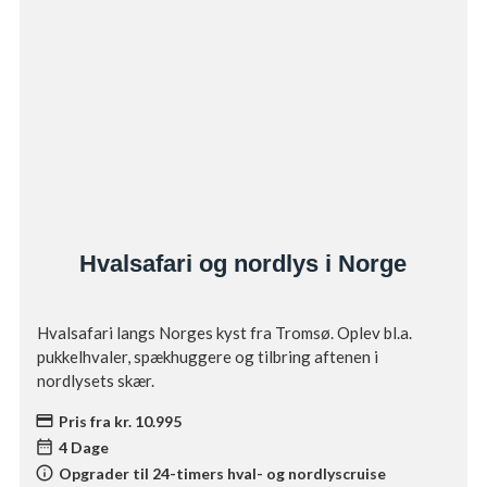
Hvalsafari og nordlys i Norge
Hvalsafari langs Norges kyst fra Tromsø. Oplev bl.a.
pukkelhvaler, spækhuggere og tilbring aftenen i
nordlysets skær.
credit_card
Pris fra kr. 10.995
date_range
4 Dage
info
Opgrader til 24-timers hval- og nordlyscruise