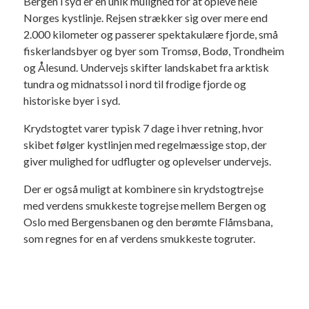
Bergen i syd er en unik mulighed for at opleve hele
Norges kystlinje. Rejsen strækker sig over mere end
2.000 kilometer og passerer spektakulære fjorde, små
fiskerlandsbyer og byer som Tromsø, Bodø, Trondheim
og Ålesund. Undervejs skifter landskabet fra arktisk
tundra og midnatssol i nord til frodige fjorde og
historiske byer i syd.
Krydstogtet varer typisk 7 dage i hver retning, hvor
skibet følger kystlinjen med regelmæssige stop, der
giver mulighed for udflugter og oplevelser undervejs.
Der er også muligt at kombinere sin krydstogtrejse
med verdens smukkeste togrejse mellem Bergen og
Oslo med Bergensbanen og den berømte Flåmsbana,
som regnes for en af verdens smukkeste togruter.