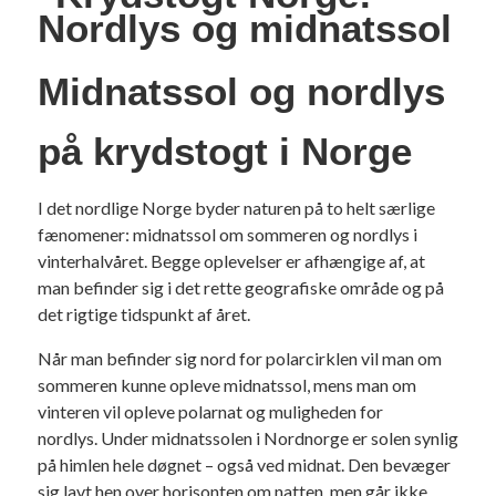
Midnatssol og nordlys
på krydstogt i Norge
I det nordlige Norge byder naturen på to helt særlige
fænomener: midnatssol om sommeren og nordlys i
vinterhalvåret. Begge oplevelser er afhængige af, at
man befinder sig i det rette geografiske område og på
det rigtige tidspunkt af året.
Når man befinder sig nord for polarcirklen vil man om
sommeren kunne opleve midnatssol, mens man om
vinteren vil opleve polarnat og muligheden for
nordlys. Under midnatssolen i Nordnorge er solen synlig
på himlen hele døgnet – også ved midnat. Den bevæger
sig lavt hen over horisonten om natten, men går ikke