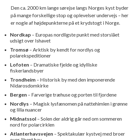
Den ca. 2000 km lange sørejse langs Norges kyst byder
på mange forskellige stop og oplevelser undervejs – her
er nogle af højdepunkterne på et krydstogt i Norge.
Nordkap
– Europas nordligste punkt med storslået
udsigt over Ishavet
Tromsø
– Arktisk by kendt for nordlys og
polarekspeditioner
Lofoten
– Dramatiske fjelde og idylliske
fiskerlandsbyer
Trondheim
– Historisk by med den imponerende
Nidarosdomkirke
Bergen
– Farverige træhuse og porten til fjordene
Nordlys
– Magisk lysfænomen på nattehimlen i grønne
og lilla nuancer
Midnatssol
– Solen der aldrig går ned om sommeren
nord for polarcirklen
Atlanterhavsvejen
– Spektakulær kystvej med broer
over åbent hav