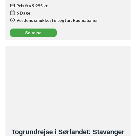
credit_card
Pris fra 9.995 kr.
date_range
6 Dage
info
Verdens smukkeste togtur: Raumabanen
Se rejse
Togrundrejse i Sørlandet: Stavanger