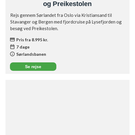
og Preikestolen
Rejs gennem Sørlandet fra Oslo via Kristiansand til
Stavanger og Bergen med fjordcruise på Lysefjorden og
besøg ved Preikestolen.
credit_card
Pris fra 8.995 kr.
date_range
7 dage
info
Sørlandsbanen
Se rejse