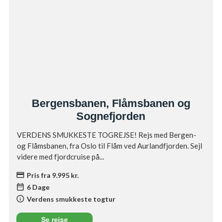
Bergensbanen, Flåmsbanen og
Sognefjorden
VERDENS SMUKKESTE TOGREJSE! Rejs med Bergen-
og Flåmsbanen, fra Oslo til Flåm ved Aurlandfjorden. Sejl
videre med fjordcruise på...
credit_card
Pris fra 9.995 kr.
date_range
6 Dage
info
Verdens smukkeste togtur
Se rejse