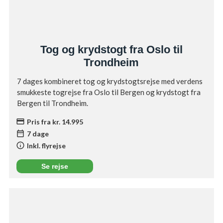
Tog og krydstogt fra Oslo til
Trondheim
7 dages kombineret tog og krydstogtsrejse med verdens
smukkeste togrejse fra Oslo til Bergen og krydstogt fra
Bergen til Trondheim.
credit_card
Pris fra kr. 14.995
date_range
7 dage
info
Inkl. flyrejse
Se rejse