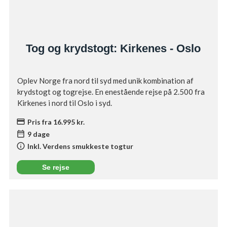
Tog og krydstogt: Kirkenes - Oslo
Oplev Norge fra nord til syd med unik kombination af
krydstogt og togrejse. En enestående rejse på 2.500 fra
Kirkenes i nord til Oslo i syd.
credit_card
Pris fra 16.995 kr.
date_range
9 dage
info
Inkl. Verdens smukkeste togtur
Se rejse