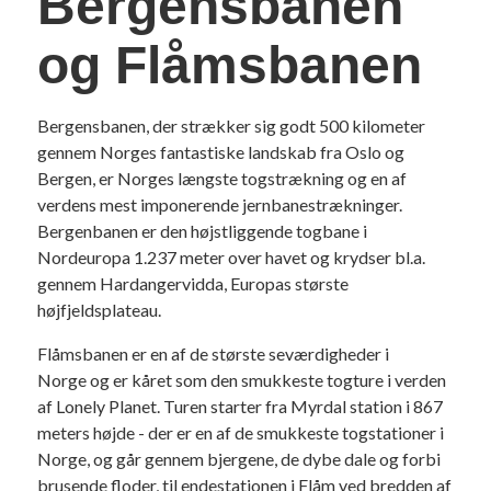
Bergensbanen
og Flåmsbanen
Bergensbanen, der strækker sig godt 500 kilometer
gennem Norges fantastiske landskab fra Oslo og
Bergen, er Norges længste togstrækning og en af
verdens mest imponerende jernbanestrækninger.
Bergenbanen er den højstliggende togbane i
Nordeuropa 1.237 meter over havet og krydser bl.a.
gennem Hardangervidda, Europas største
højfjeldsplateau.
Flåmsbanen er en af de største seværdigheder i
Norge og er kåret som den smukkeste togture i verden
af Lonely Planet. Turen starter fra Myrdal station i 867
meters højde - der er en af de smukkeste togstationer i
Norge, og går gennem bjergene, de dybe dale og forbi
brusende floder, til endestationen i Flåm ved bredden af