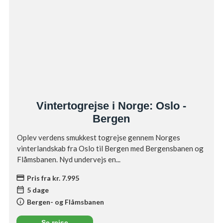
Vintertogrejse i Norge: Oslo -
Bergen
Oplev verdens smukkest togrejse gennem Norges
vinterlandskab fra Oslo til Bergen med Bergensbanen og
Flåmsbanen. Nyd undervejs en...
credit_card
Pris fra kr. 7.995
date_range
5 dage
info
Bergen- og Flåmsbanen
Se rejse