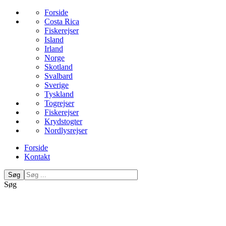
Forside
Costa Rica
Fiskerejser
Island
Irland
Norge
Skotland
Svalbard
Sverige
Tyskland
Togrejser
Fiskerejser
Krydstogter
Nordlysrejser
Forside
Kontakt
Søg
Søg