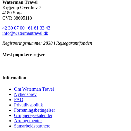
Waterman Travel
Krøjerup Overdrev 7
4180 Sorø
CVR 38695118
42 30 07 00
/
61 61 33 43
info@watermantravel.dk
Registreringsnummer 2838 i Rejsegarantifonden
Mest populære rejser
Information
Om Waterman Travel
Nyhedsbrev
FAQ
Privatlivspolitik
Forretningsbetingelser
Grupperejsekalender
Arrangementer
Samarbejdspartnere