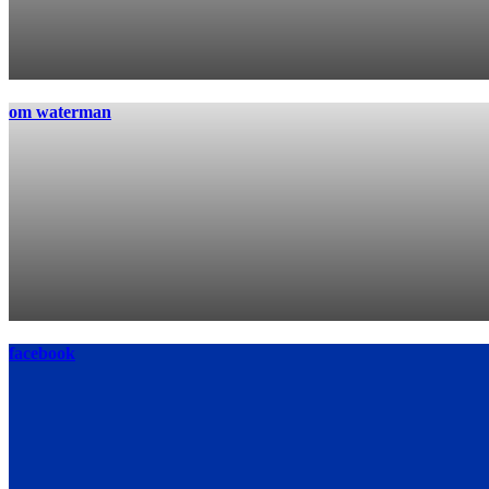
om waterman
facebook