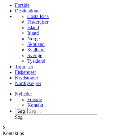
Forside
Destinationer
Costa Rica
Fiskerejser
Island
Irland
Norge
Skotland
Svalbard
Sverige
Tyskland
Togrejser
Fiskerejser
Krydstogter
Nordlysrejser
Nyheder
Forside
Kontakt
Søg
Søg
X
Kontakt os