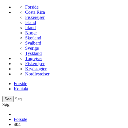
Forside
Costa Rica
Fiskerejser
Island
Irland
Norge
Skotland
Svalbard
Sverige
Tyskland
Togrejser
Fiskerejser
Krydstogter
Nordlysrejser
Forside
Kontakt
Søg
Søg
Forside
|
404