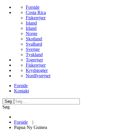
Forside
Costa Rica
Fiskerejser
Island
Irland
Norge
Skotland
Svalbard
Sverige
Tyskland
Togrejser
Fiskerejser
Krydstogter
Nordlysrejser
Forside
Kontakt
Søg
Søg
Forside
|
Papua Ny Guinea