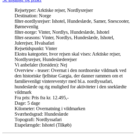
Rejsetyper:
Arktiske rejser, Nordlysrejser
Destination:
Norge
filter-nordlysrejser:
Ishotel, Hundeslæde, Samer, Snescooter,
Børnevenlig
filter-norge:
Vinter, Nordlys, Hundeslæde, Ishotel
filter-seasons:
Vinter, Nordlys, Hundeslæde, Ishotel,
Julerejser, Hvalsafari
Rejsetidspunkt:
Vinter
Ekstra kategorier, hvor rejsen skal vises:
Arktiske rejser,
Nordlysrejser, Hundeslæderejser
Vi anbefaler (forsiden):
Nej
Overview - teaser:
Overnat i den nordnorske vildmark ved
den historiske fjellstue Gargia, der danner rammen om et
familievenligt vintereventyr med bl.a. nordlyssafari,
hundeslæde og rig mulighed for aktiviteter i den sneklædte
vildmark
Fra pris:
Pris fra kr. 12.495,-
Dage:
5 dage
Kilometer:
Overnatning i vildmarken
Sværhedsgrad:
Hundeslæde
Topografi:
Nordlyssafari
Etapelængde:
Ishotel (Tilkøb)