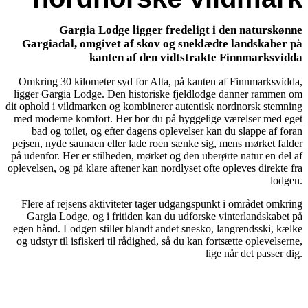
Gargia Lodge ligger fredeligt i den naturskønne
Gargiadal, omgivet af skov og sneklædte landskaber på
kanten af den vidtstrakte Finnmarksvidda
Omkring 30 kilometer syd for Alta, på kanten af Finnmarksvidda,
ligger Gargia Lodge. Den historiske fjeldlodge danner rammen om
dit ophold i vildmarken og kombinerer autentisk nordnorsk stemning
med moderne komfort. Her bor du på hyggelige værelser med eget
bad og toilet, og efter dagens oplevelser kan du slappe af foran
pejsen, nyde saunaen eller lade roen sænke sig, mens mørket falder
på udenfor. Her er stilheden, mørket og den uberørte natur en del af
oplevelsen, og på klare aftener kan nordlyset ofte opleves direkte fra
lodgen.
Flere af rejsens aktiviteter tager udgangspunkt i området omkring
Gargia Lodge, og i fritiden kan du udforske vinterlandskabet på
egen hånd. Lodgen stiller blandt andet snesko, langrendsski, kælke
og udstyr til isfiskeri til rådighed, så du kan fortsætte oplevelserne,
lige når det passer dig.