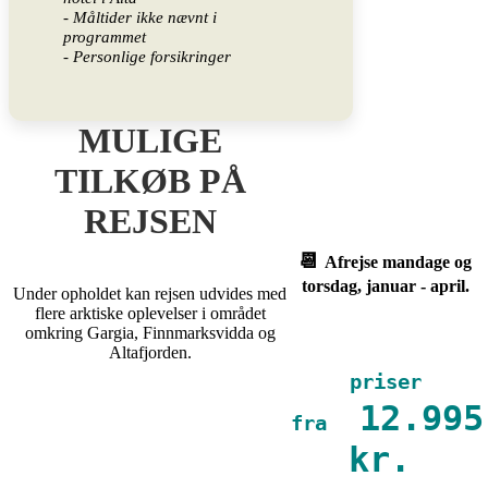
- Måltider ikke nævnt i
programmet
- Personlige forsikringer
MULIG
E
TILKØB PÅ
REJSEN
📆
Afrejse mandage og
torsdag, januar - april.
Under opholdet kan rejsen udvides med
flere arktiske oplevelser i området
omkring Gargia, Finnmarksvidda og
Altafjorden.
priser
12.995
fra
kr.