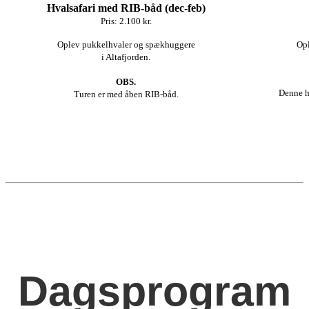
Hvalsafari med RIB-båd (dec-feb)
Pris: 2.100 kr.
Oplev pukkelhvaler og spækhuggere
Opl
i Altafjorden.
OBS.
Denne h
Turen er med åben RIB-båd.
Dagsprogram