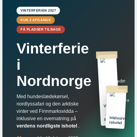
VINTERFERIEN 2027
KUN 2 AFGANGE
FÅ PLADSER TILBAGE
Vinterferie
i
Nordnorge
Med hundeslædekørsel,
nordlyssafari og den arktiske
Vinterferie
for
vinter ved Finnmarksvidda –
hele
Inklusive
inklusive en overnatning på
familien
ishotel
verdens nordligste ishotel
.