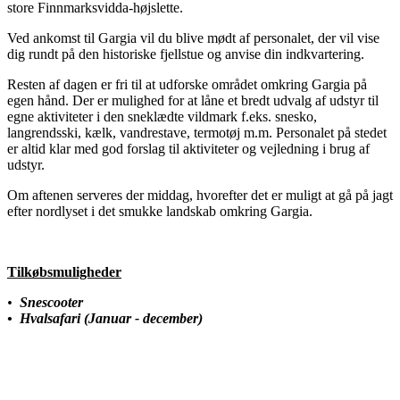
store Finnmarksvidda-højslette.
Ved ankomst til Gargia vil du blive mødt af personalet, der vil vise
dig rundt på den historiske fjellstue og anvise din indkvartering.
Resten af dagen er fri til at udforske området omkring Gargia på
egen hånd. Der er mulighed for at låne et bredt udvalg af udstyr til
egne aktiviteter i den sneklædte vildmark f.eks. snesko,
langrendsski, kælk, vandrestave, termotøj m.m. Personalet på stedet
er altid klar med god forslag til aktiviteter og vejledning i brug af
udstyr.
Om aftenen serveres der middag, hvorefter det er muligt at gå på jagt
efter nordlyset i det smukke landskab omkring Gargia.
Tilkøbsmuligheder
•
Snescooter
• Hvalsafari (Januar - december)