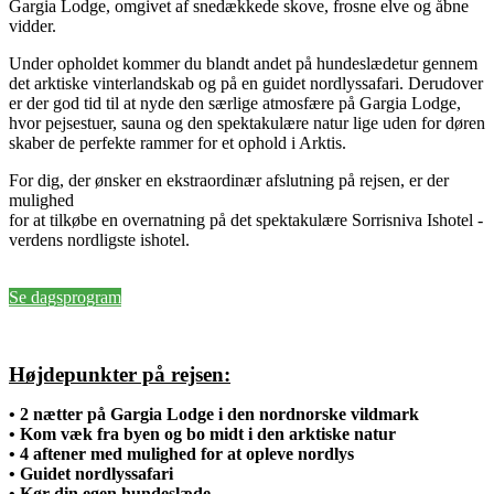
Gargia Lodge, omgivet af snedækkede skove, frosne elve og åbne
vidder.
Under opholdet kommer du blandt andet på hundeslædetur gennem
det arktiske vinterlandskab og på en guidet nordlyssafari. Derudover
er der god tid til at nyde den særlige atmosfære på Gargia Lodge,
hvor pejsestuer, sauna og den spektakulære natur lige uden for døren
skaber de perfekte rammer for et ophold i Arktis.
For dig, der ønsker en ekstraordinær afslutning på rejsen, er der
mulighed
for at tilkøbe en overnatning på det spektakulære Sorrisniva Ishotel -
verdens nordligste ishotel.
Se dagsprogram
Højdepunkter på rejsen:
•
2 nætter på Gargia Lodge i den nordnorske vildmark
•
Kom væk fra byen og bo midt i den arktiske natur
•
4 aftener med mulighed for at opleve nordlys
•
Guidet nordlyssafari
•
Kør din egen hundeslæde