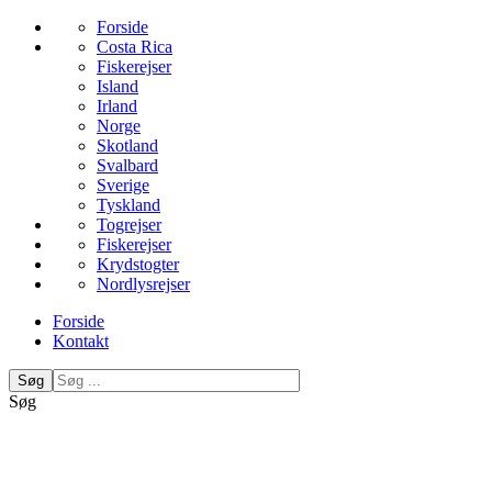
Forside
Costa Rica
Fiskerejser
Island
Irland
Norge
Skotland
Svalbard
Sverige
Tyskland
Togrejser
Fiskerejser
Krydstogter
Nordlysrejser
Forside
Kontakt
Søg
Søg