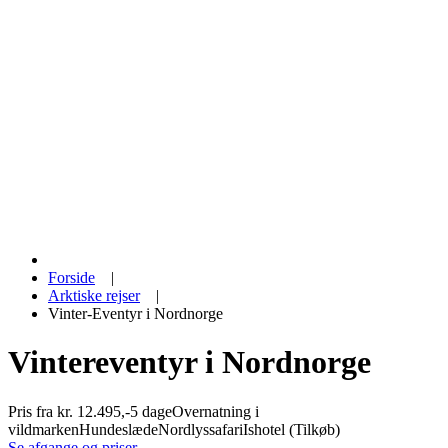
Forside
|
Arktiske rejser
|
Vinter-Eventyr i Nordnorge
Vintereventyr i Nordnorge
Pris fra kr. 12.495,-
5 dage
Overnatning i
vildmarken
Hundeslæde
Nordlyssafari
Ishotel (Tilkøb)
Se afgange og priser