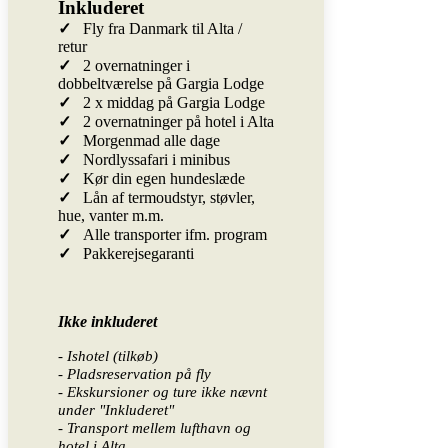
Inkluderet
✓
Fly fra Danmark til Alta /
retur
✓
2 overnatninger i
dobbeltværelse på Gargia Lodge
✓
2 x middag på Gargia Lodge
✓
2 overnatninger på hotel i Alta
✓
Morgenmad alle dage
✓
Nordlyssafari i minibus
✓
Kør din egen hundeslæde
✓
Lån af termoudstyr, støvler,
hue, vanter m.m.
✓
Alle transporter ifm. program
✓
Pakkerejsegaranti
Ikke inkluderet
- Ishotel (tilkøb)
- Pladsreservation på fly
- Ekskursioner og ture ikke nævnt
under "Inkluderet"
- Transport mellem lufthavn og
hotel i Alta