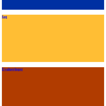
faq
Evalueringer