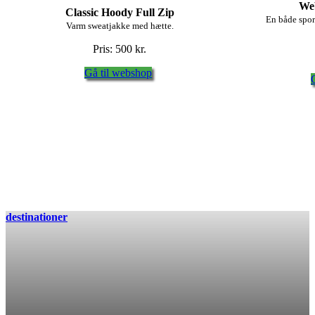
We
Classic Hoody Full Zip
En både spor
Varm sweatjakke med hætte.
Pris: 500 kr.
Gå til webshop
destinationer