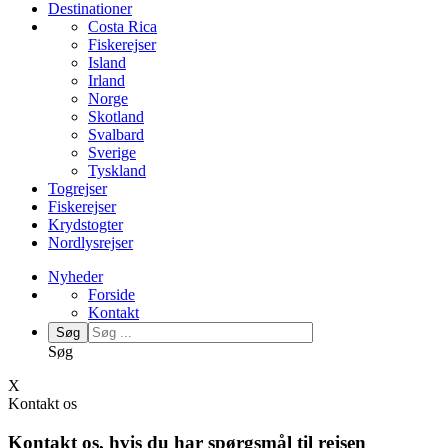
Destinationer
Costa Rica
Fiskerejser
Island
Irland
Norge
Skotland
Svalbard
Sverige
Tyskland
Togrejser
Fiskerejser
Krydstogter
Nordlysrejser
Nyheder
Forside
Kontakt
Søg
Søg
X
Kontakt os
Kontakt os, hvis du har spørgsmål til rejsen