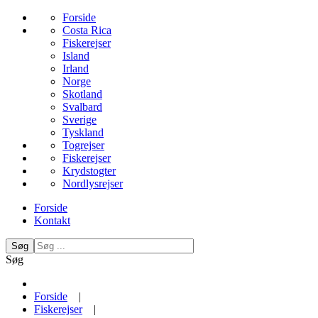
Forside
Costa Rica
Fiskerejser
Island
Irland
Norge
Skotland
Svalbard
Sverige
Tyskland
Togrejser
Fiskerejser
Krydstogter
Nordlysrejser
Forside
Kontakt
Søg
Søg
Forside
|
Fiskerejser
|