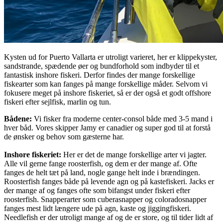
Kysten ud for Puerto Vallarta er utroligt varieret, her er klippekyster,
sandstrande, spædende øer og bundforhold som indbyder til et
fantastisk inshore fiskeri. Derfor findes der mange forskellige
fiskearter som kan fanges på mange forskellige måder. Selvom vi
fokusere meget på inshore fiskeriet, så er der også et godt offshore
fiskeri efter sejlfisk, marlin og tun.
Bådene:
Vi fisker fra moderne center-consol både med 3-5 mand i
hver båd. Vores skipper Jamy er canadier og super god til at forstå
de ønsker og behov som gæsterne har.
Inshore fiskeriet:
Her er det de mange forskellige arter vi jagter.
Alle vil gerne fange roosterfish, og dem er der mange af. Ofte
fanges de helt tæt på land, nogle gange helt inde i brændingen.
Roosterfish fanges både på levende agn og på kastefiskeri. Jacks er
der mange af og fanges ofte som bifangst under fiskeri efter
roosterfish. Snapperarter som cuberasnapper og coloradosnapper
fanges mest lidt længere ude på agn, kaste og jiggingfiskeri.
Needlefish er der utroligt mange af og de er store, og til tider lidt af