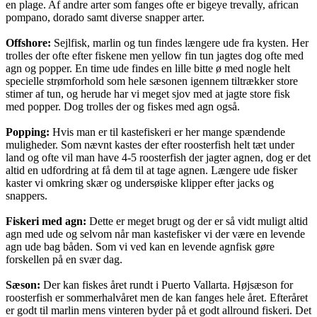
en plage. Af andre arter som fanges ofte er bigeye trevally, african
pompano, dorado samt diverse snapper arter.
Offshore:
Sejlfisk, marlin og tun findes længere ude fra kysten. Her
trolles der ofte efter fiskene men yellow fin tun jagtes dog ofte med
agn og popper. En time ude findes en lille bitte ø med nogle helt
specielle strømforhold som hele sæsonen igennem tiltrækker store
stimer af tun, og herude har vi meget sjov med at jagte store fisk
med popper. Dog trolles der og fiskes med agn også.
Popping:
Hvis man er til kastefiskeri er her mange spændende
muligheder. Som nævnt kastes der efter roosterfish helt tæt under
land og ofte vil man have 4-5 roosterfish der jagter agnen, dog er det
altid en udfordring at få dem til at tage agnen. Længere ude fisker
kaster vi omkring skær og undersøiske klipper efter jacks og
snappers.
Fiskeri med agn:
Dette er meget brugt og der er så vidt muligt altid
agn med ude og selvom når man kastefisker vi der være en levende
agn ude bag båden. Som vi ved kan en levende agnfisk gøre
forskellen på en svær dag.
Sæson:
Der kan fiskes året rundt i Puerto Vallarta. Højsæson for
roosterfish er sommerhalvåret men de kan fanges hele året. Efteråret
er godt til marlin mens vinteren byder på et godt allround fiskeri. Det