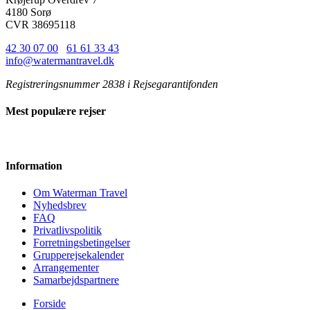
4180 Sorø
CVR 38695118
42 30 07 00
/
61 61 33 43
info@watermantravel.dk
Registreringsnummer 2838 i Rejsegarantifonden
Mest populære rejser
Information
Om Waterman Travel
Nyhedsbrev
FAQ
Privatlivspolitik
Forretningsbetingelser
Grupperejsekalender
Arrangementer
Samarbejdspartnere
Forside