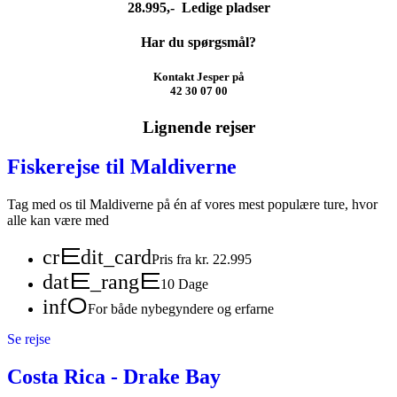
28.995,- Ledige pladser
Har du spørgsmål?
Kontakt Jesper på
42 30 07 00
Lignende rejser
Fiskerejse til Maldiverne
Tag med os til Maldiverne på én af vores mest populære ture, hvor
alle kan være med
credit_card
Pris fra kr. 22.995
date_range
10 Dage
info
For både nybegyndere og erfarne
Se rejse
Costa Rica - Drake Bay