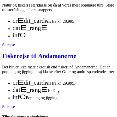
Natur og fiskeri i særklasse og én af vores mest populære ture. Store
roosterfish og cubera snappers
credit_card
Pris fra kr. 28.995
date_range
info
Se rejse
Fiskerejse til Andamanerne
Det bliver ikke mere eksotisk end fiskeri på Andamanerne. Det er
popping og jigging i høj klasse efter Gt´er og andre spændende arter
credit_card
Pris fra kr. 29.995,-
date_range
10 Dage
info
Popping og jigging
Se rejse
Tilmeld vores nyhedsbrev